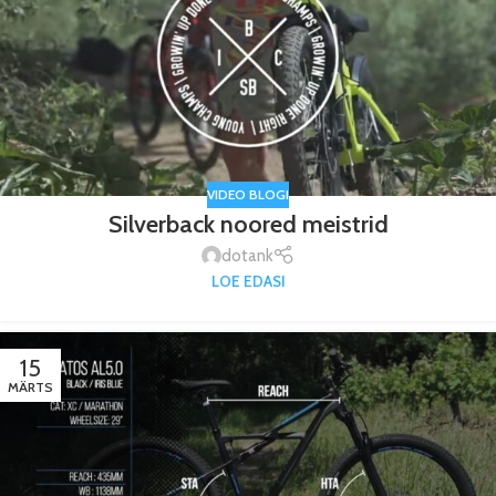
VIDEO BLOGI
Silverback noored meistrid
dotank
LOE EDASI
15
MÄRTS