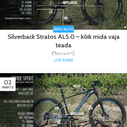
VIDEO BLOGI
Silverback Stratos AL5.0 – kõik mida vaja
teada
dotank
LOE EDASI
02
MÄRTS