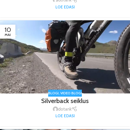
dotank
LOE EDASI
10
MAI
BLOGI
,
VIDEO BLOGI
Silverback seiklus
dotank
LOE EDASI