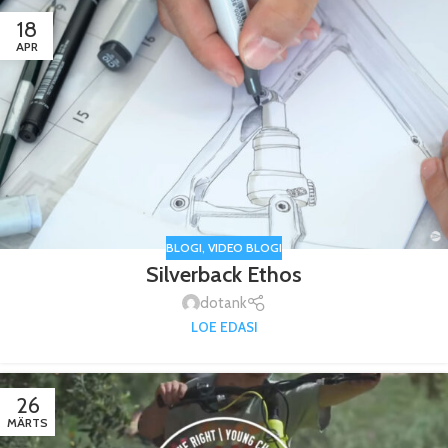
18
APR
BLOGI
,
VIDEO BLOGI
Silverback Ethos
dotank
LOE EDASI
26
MÄRTS