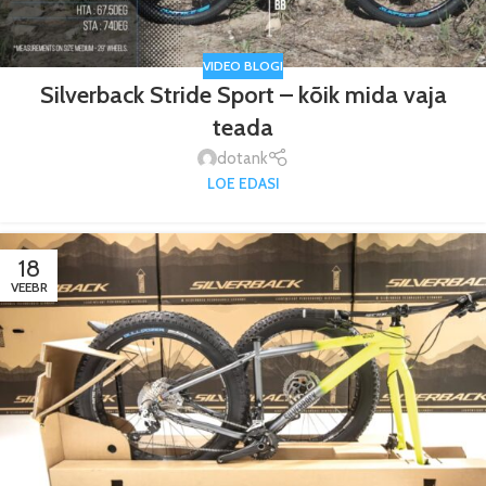
VIDEO BLOGI
Silverback Stride Sport – kõik mida vaja
teada
dotank
LOE EDASI
18
VEEBR