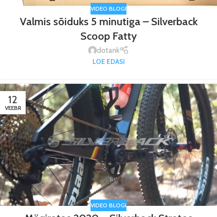
VIDEO BLOGI
Valmis sõiduks 5 minutiga – Silverback
Scoop Fatty
dotank
LOE EDASI
12
VEEBR
VIDEO BLOGI