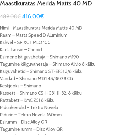
Maastikuratas Merida Matts 40 MD
416.00
€
489.00
€
Nimi – Maastikuratas Merida Matts 40 MD
Raam – Matts Speed D Aluminium
Kahvel – SR XCT MLO 100
Kaelakausid – Conoid
Esimene käiguvahetaja – Shimano M190
Tagumine käiguvahetaja – Shimano Alivio 8 käiku
Käiguvahetid – Shimano ST-EF51 3/8 käiku
Vändad – Shimano M131 48/38/28 CG
Keskjooks – Shimano
Kassett – Shimano CS-HG31 11-32, 8 käiku
Rattakett – KMC Z51 8 käiku
Piduriheeblid – Tektro Novela
Pidurid – Tektro Novela 160mm
Esirumm – Disc Alloy QR
Tagumine rumm – Disc Alloy QR