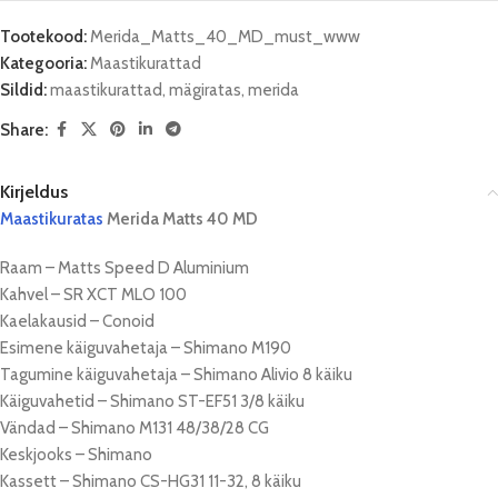
Tootekood:
Merida_Matts_40_MD_must_www
Kategooria:
Maastikurattad
Sildid:
maastikurattad
,
mägiratas
,
merida
Share:
Kirjeldus
Maastikuratas
Merida Matts 40 MD
Raam – Matts Speed D Aluminium
Kahvel – SR XCT MLO 100
Kaelakausid – Conoid
Esimene käiguvahetaja – Shimano M190
Tagumine käiguvahetaja – Shimano Alivio 8 käiku
Käiguvahetid – Shimano ST-EF51 3/8 käiku
Vändad – Shimano M131 48/38/28 CG
Keskjooks – Shimano
Kassett – Shimano CS-HG31 11-32, 8 käiku