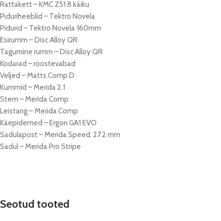
Rattakett – KMC Z51 8 käiku
Piduriheeblid – Tektro Novela
Pidurid – Tektro Novela 160mm
Esirumm – Disc Alloy QR
Tagumine rumm – Disc Alloy QR
Kodarad – roostevabad
Veljed – Matts Comp D
Kummid – Merida 2.1
Stem – Merida Comp
Leistang – Merida Comp
Käepidemed – Ergon GA1 EVO
Sadulapost – Merida Speed, 27.2 mm
Sadul – Merida Pro Stripe
Seotud tooted