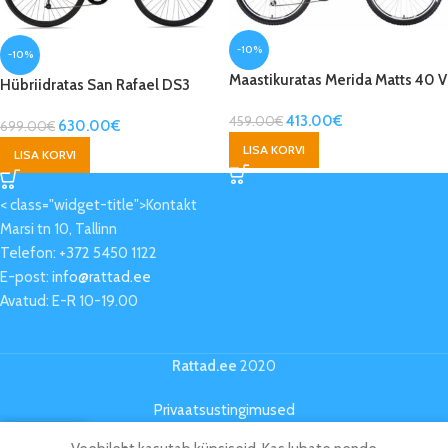
-10%
-10%
Maastikuratas Merida Matts 40 V
Hübriidratas San Rafael DS3
413.00
€
459.00
€
630.00
€
699.00
€
LISA KORVI
LISA KORVI
< class="widget-title">Kontakt
Marsi tn 10, Tallinn
Telefon: +372 5450 1122
E-post:
info@rattad.ee
Avatud: E-R 10-19.00
Rattad.ee
2020
Privaatsustingimused