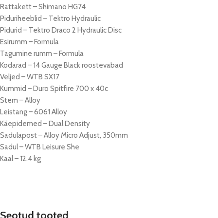
Rattakett – Shimano HG74
Piduriheeblid – Tektro Hydraulic
Pidurid – Tektro Draco 2 Hydraulic Disc
Esirumm – Formula
Tagumine rumm – Formula
Kodarad – 14 Gauge Black roostevabad
Veljed – WTB SX17
Kummid – Duro Spitfire 700 x 40c
Stem – Alloy
Leistang – 6061 Alloy
Käepidemed – Dual Density
Sadulapost – Alloy Micro Adjust, 350mm
Sadul – WTB Leisure She
Kaal – 12.4 kg
Seotud tooted