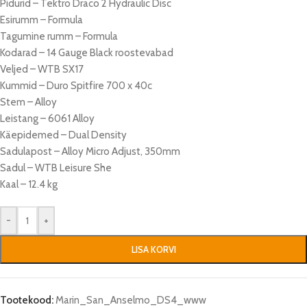
Pidurid – Tektro Draco 2 Hydraulic Disc
Esirumm – Formula
Tagumine rumm – Formula
Kodarad – 14 Gauge Black roostevabad
Veljed – WTB SX17
Kummid – Duro Spitfire 700 x 40c
Stem – Alloy
Leistang – 6061 Alloy
Käepidemed – Dual Density
Sadulapost – Alloy Micro Adjust, 350mm
Sadul – WTB Leisure She
Kaal – 12.4 kg
-
+
LISA KORVI
Tootekood:
Marin_San_Anselmo_DS4_www