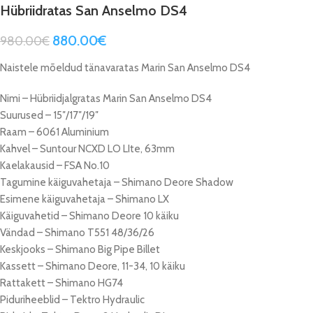
Hübriidratas San Anselmo DS4
880.00
€
980.00
€
Naistele mõeldud tänavaratas Marin San Anselmo DS4
Nimi – Hübriidjalgratas Marin San Anselmo DS4
Suurused – 15″/17″/19″
Raam – 6061 Aluminium
Kahvel – Suntour NCXD LO LIte, 63mm
Kaelakausid – FSA No.10
Tagumine käiguvahetaja – Shimano Deore Shadow
Esimene käiguvahetaja – Shimano LX
Käiguvahetid – Shimano Deore 10 käiku
Vändad – Shimano T551 48/36/26
Keskjooks – Shimano Big Pipe Billet
Kassett – Shimano Deore, 11-34, 10 käiku
Rattakett – Shimano HG74
Piduriheeblid – Tektro Hydraulic