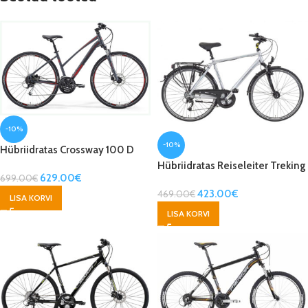
-10%
-10%
Hübriidratas Crossway 100 D
must
Hübriidratas Reiseleiter Treking
629.00
€
699.00
€
28″
423.00
€
469.00
€
LISA KORVI
LISA KORVI