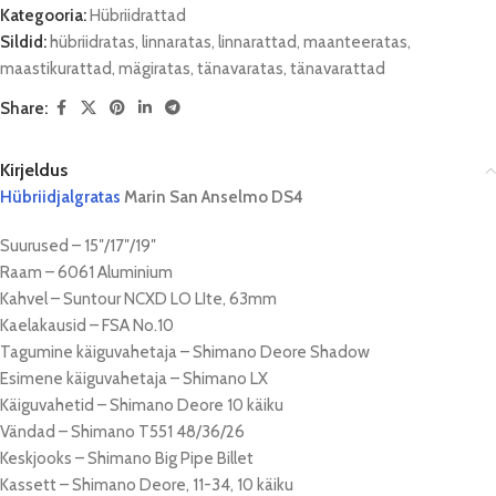
Kategooria:
Hübriidrattad
Sildid:
hübriidratas
,
linnaratas
,
linnarattad
,
maanteeratas
,
maastikurattad
,
mägiratas
,
tänavaratas
,
tänavarattad
Share:
Kirjeldus
Hübriidjalgratas
Marin San Anselmo DS4
Suurused – 15″/17″/19″
Raam – 6061 Aluminium
Kahvel – Suntour NCXD LO LIte, 63mm
Kaelakausid – FSA No.10
Tagumine käiguvahetaja – Shimano Deore Shadow
Esimene käiguvahetaja – Shimano LX
Käiguvahetid – Shimano Deore 10 käiku
Vändad – Shimano T551 48/36/26
Keskjooks – Shimano Big Pipe Billet
Kassett – Shimano Deore, 11-34, 10 käiku