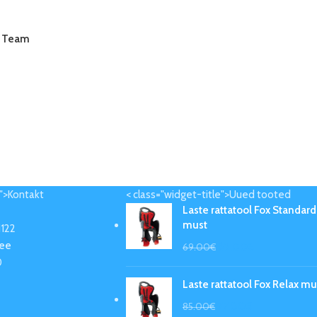
n Team
e">Kontakt
< class="widget-title">Uued tooted
Laste rattatool Fox Standard
must
1122
.ee
62.00
€
69.00
€
0
Laste rattatool Fox Relax mu
77.00
€
85.00
€