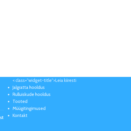
< class="widget-title">Leia kiiresti
Jalgratta hooldus
Rulluiskude hooldus
Tooted
Müügitingimused
Kontakt
st