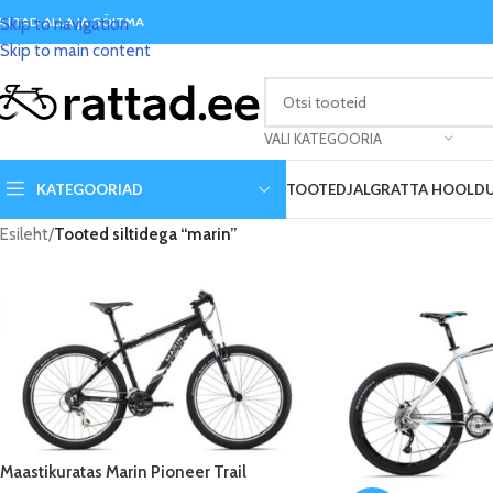
ATTAD ALLA JA SÕITMA
Skip to navigation
Skip to main content
VALI KATEGOORIA
KATEGOORIAD
TOOTED
JALGRATTA HOOLD
Esileht
/
Tooted siltidega “marin”
Maastikuratas Marin Pioneer Trail